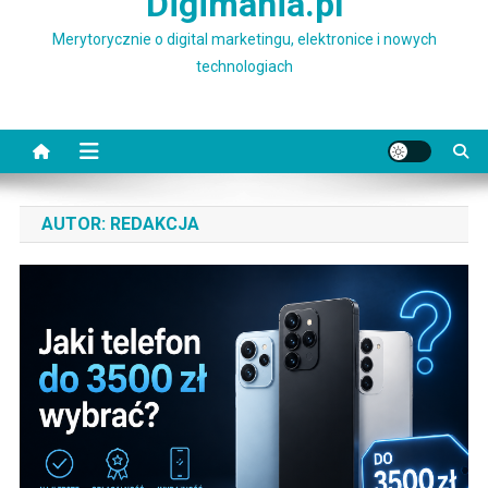
Digimania.pl
Merytorycznie o digital marketingu, elektronice i nowych
technologiach
AUTOR:
REDAKCJA