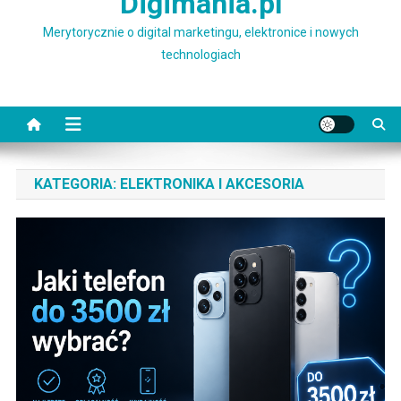
Digimania.pl
Merytorycznie o digital marketingu, elektronice i nowych
technologiach
KATEGORIA:
ELEKTRONIKA I AKCESORIA