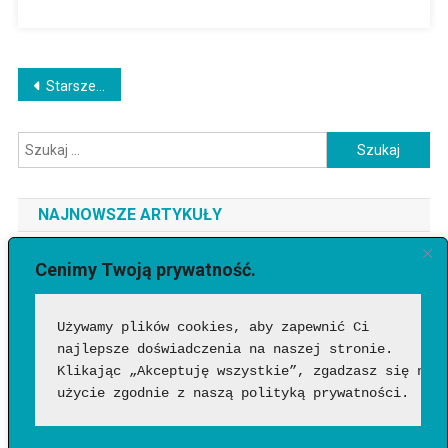
Nawigacja
Starsze wpisy
po
Szukaj:
wpisach
NAJNOWSZE ARTYKUŁY
Jaki telefon do 3500 zł wybrać? Ranking najlepszych modeli
Cenimy Twoją prywatność.
[2026]
Używamy plików cookies, aby zapewnić Ci 
Jak sprawdzić, czy wideo wygenerowała AI?
najlepsze doświadczenia na naszej stronie. 
Google Flow Music – co to takiego, jak działa i czy warto?
Klikając „Akceptuję wszystkie”, zgadzasz się na 
Funkcje, możliwości i pierwsze wrażenia
użycie zgodnie z naszą polityką prywatności.
Jakich zawodów nie zastąpi AI? Profesje, w których człowiek