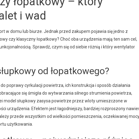
zy łopatkowy – który
let i wad
ort w domu lub biurze. Jednak przed zakupem pojawia się jedno z
kowy czy klasyczny łopatkowy? Choć oba urządzenia mają ten sam cel,
unkcjonalnością. Sprawdź, czym się od siebie różnią i który wentylator
 słupkowy od łopatkowego?
do poprawy cyrkulacji powietrza, ich konstrukcja i sposób działania
obracające się śmigła do wytwarzania silnego strumienia powietrza,
olei model słupkowy zasysa powietrze przez wloty umieszczone w
ści urządzenia. Efektem jest łagodniejszy, bardziej rozproszony nawi
ależy przede wszystkim od wielkości pomieszczenia, oczekiwanej moc
rtu użytkowania.