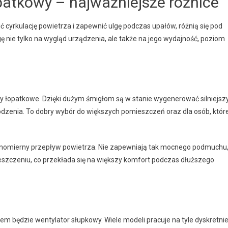
patkowy – najważniejsze różnice
cyrkulację powietrza i zapewnić ulgę podczas upałów, różnią się pod
nie tylko na wygląd urządzenia, ale także na jego wydajność, poziom
łopatkowe. Dzięki dużym śmigłom są w stanie wygenerować silniejsz
łodzenia. To dobry wybór do większych pomieszczeń oraz dla osób, któr
równomierny przepływ powietrza. Nie zapewniają tak mocnego podmuchu
szczeniu, co przekłada się na większy komfort podczas dłuższego
rem będzie wentylator słupkowy. Wiele modeli pracuje na tyle dyskretnie