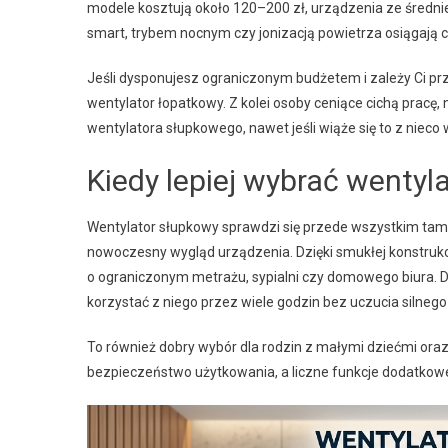
modele kosztują około 120–200 zł, urządzenia ze średni
smart, trybem nocnym czy jonizacją powietrza osiągają
Jeśli dysponujesz ograniczonym budżetem i zależy Ci 
wentylator łopatkowy. Z kolei osoby ceniące cichą prac
wentylatora słupkowego, nawet jeśli wiąże się to z niec
Kiedy lepiej wybrać wentyl
Wentylator słupkowy sprawdzi się przede wszystkim tam, 
nowoczesny wygląd urządzenia. Dzięki smukłej konstrukc
o ograniczonym metrażu, sypialni czy domowego biura. 
korzystać z niego przez wiele godzin bez uczucia silne
To również dobry wybór dla rodzin z małymi dziećmi oraz 
bezpieczeństwo użytkowania, a liczne funkcje dodatkowe –