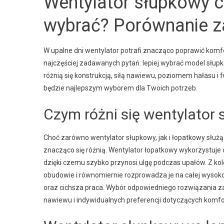
Wentylator słupkowy c
wybrać? Porównanie za
W upalne dni wentylator potrafi znacząco poprawić komf
najczęściej zadawanych pytań: lepiej wybrać model słup
różnią się konstrukcją, siłą nawiewu, poziomem hałasu i f
będzie najlepszym wyborem dla Twoich potrzeb.
Czym różni się wentylator
Choć zarówno wentylator słupkowy, jak i łopatkowy służą 
znacząco się różnią. Wentylator łopatkowy wykorzystuje 
dzięki czemu szybko przynosi ulgę podczas upałów. Z k
obudowie i równomiernie rozprowadza je na całej wysoko
oraz cichsza praca. Wybór odpowiedniego rozwiązania z
nawiewu i indywidualnych preferencji dotyczących komfo