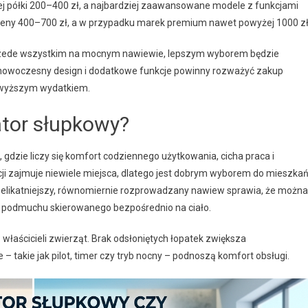
ej półki 200–400 zł, a najbardziej zaawansowane modele z funkcjami
 ceny 400–700 zł, a w przypadku marek premium nawet powyżej 1000 zł
przede wszystkim na mocnym nawiewie, lepszym wyborem będzie
ę, nowoczesny design i dodatkowe funkcje powinny rozważyć zakup
o wyższym wydatkiem.
ator słupkowy?
gdzie liczy się komfort codziennego użytkowania, cicha praca i
ji zajmuje niewiele miejsca, dlatego jest dobrym wyborem do mieszka
Delikatniejszy, równomiernie rozprowadzany nawiew sprawia, że można
go podmuchu skierowanego bezpośrednio na ciało.
właścicieli zwierząt. Brak odsłoniętych łopatek zwiększa
 takie jak pilot, timer czy tryb nocny – podnoszą komfort obsługi.