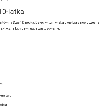
10-latka
ezentów na Dzień Dziecka. Dzieci w tym wieku uwielbiają nowoczesne
praktyczne lub rozwijające zastosowanie.
wi
czeństwo
ością.