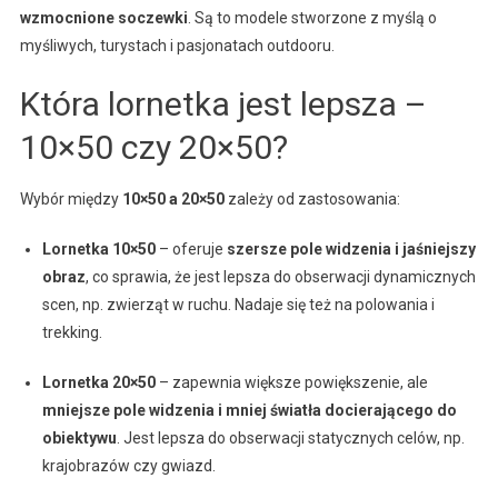
wzmocnione soczewki
. Są to modele stworzone z myślą o
myśliwych, turystach i pasjonatach outdooru.
Która lornetka jest lepsza –
10×50 czy 20×50?
Wybór między
10×50 a 20×50
zależy od zastosowania:
Lornetka 10×50
– oferuje
szersze pole widzenia i jaśniejszy
obraz
, co sprawia, że jest lepsza do obserwacji dynamicznych
scen, np. zwierząt w ruchu. Nadaje się też na polowania i
trekking.
Lornetka 20×50
– zapewnia większe powiększenie, ale
mniejsze pole widzenia i mniej światła docierającego do
obiektywu
. Jest lepsza do obserwacji statycznych celów, np.
krajobrazów czy gwiazd.