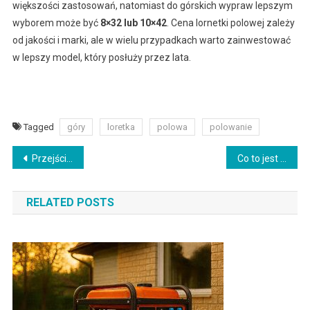
większości zastosowań, natomiast do górskich wypraw lepszym
wyborem może być
8×32 lub 10×42
. Cena lornetki polowej zależy
od jakości i marki, ale w wielu przypadkach warto zainwestować
w lepszy model, który posłuży przez lata.
Tagged
góry
loretka
polowa
polowanie
Nawigacja
Przejściówka Jack Stereo – pytania i odpowiedzi
Co to jest kabel audio i jak działa?
wpisu
RELATED POSTS