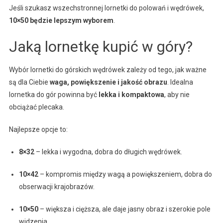
Jeśli szukasz wszechstronnej lornetki do polowań i wędrówek,
10×50 będzie lepszym wyborem
.
Jaką lornetkę kupić w góry?
Wybór lornetki do górskich wędrówek zależy od tego, jak ważne
są dla Ciebie
waga, powiększenie i jakość obrazu
. Idealna
lornetka do gór powinna być
lekka i kompaktowa
, aby nie
obciążać plecaka.
Najlepsze opcje to:
8×32
– lekka i wygodna, dobra do długich wędrówek.
10×42
– kompromis między wagą a powiększeniem, dobra do
obserwacji krajobrazów.
10×50
– większa i cięższa, ale daje jasny obraz i szerokie pole
widzenia.