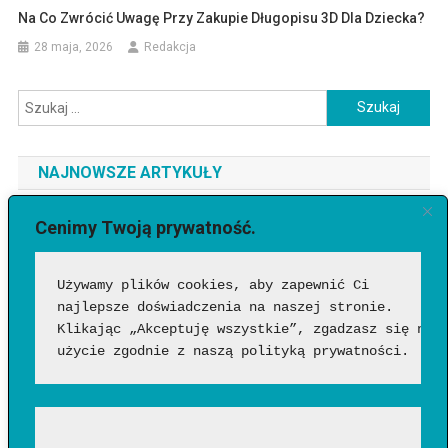
Na Co Zwrócić Uwagę Przy Zakupie Długopisu 3D Dla Dziecka?
28 maja, 2026
Redakcja
Szukaj:
NAJNOWSZE ARTYKUŁY
Jaki telefon do 3500 zł wybrać? Ranking najlepszych modeli
Cenimy Twoją prywatność.
[2026]
Używamy plików cookies, aby zapewnić Ci 
Jak sprawdzić, czy wideo wygenerowała AI?
najlepsze doświadczenia na naszej stronie. 
Google Flow Music – co to takiego, jak działa i czy warto?
Klikając „Akceptuję wszystkie”, zgadzasz się na 
Funkcje, możliwości i pierwsze wrażenia
użycie zgodnie z naszą polityką prywatności.
Jakich zawodów nie zastąpi AI? Profesje, w których człowiek
nadal będzie niezastąpiony?