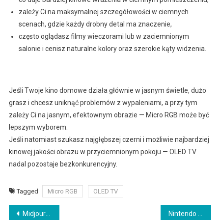
zależy Ci na maksymalnej szczegółowości w ciemnych
scenach, gdzie każdy drobny detal ma znaczenie,
często oglądasz filmy wieczorami lub w zaciemnionym
salonie i cenisz naturalne kolory oraz szerokie kąty widzenia.
Jeśli Twoje kino domowe działa głównie w jasnym świetle, dużo
grasz i chcesz uniknąć problemów z wypaleniami, a przy tym
zależy Ci na jasnym, efektownym obrazie — Micro RGB może być
lepszym wyborem.
Jeśli natomiast szukasz najgłębszej czerni i możliwie najbardziej
kinowej jakości obrazu w przyciemnionym pokoju — OLED TV
nadal pozostaje bezkonkurencyjny.
Tagged
Micro RGB
OLED TV
Nawigacja
Midjourney – co to, jak używać, ile kosztuje, czy istnieje wersja free?
Nintendo Switch 2 – to ostatni moment, by kupić konsolę taniej. Sprawdź, gdzie i za ile