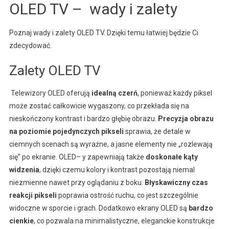
OLED TV – wady i zalety
Poznaj wady i zalety OLED TV. Dzięki temu łatwiej będzie Ci
zdecydować.
Zalety OLED TV
Telewizory OLED oferują
idealną czerń
, ponieważ każdy piksel
może zostać całkowicie wygaszony, co przekłada się na
nieskończony kontrast i bardzo głębię obrazu.
Precyzja obrazu
na poziomie pojedynczych pikseli
sprawia, że detale w
ciemnych scenach są wyraźne, a jasne elementy nie „rozlewają
się” po ekranie. OLED– y zapewniają także
doskonałe kąty
widzenia
, dzięki czemu kolory i kontrast pozostają niemal
niezmienne nawet przy oglądaniu z boku.
Błyskawiczny czas
reakcji pikseli
poprawia ostrość ruchu, co jest szczególnie
widoczne w sporcie i grach. Dodatkowo ekrany OLED są
bardzo
cienkie
, co pozwala na minimalistyczne, eleganckie konstrukcje