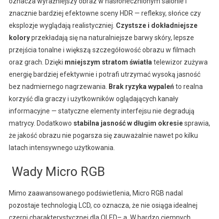
oznacza wyraźniejszy obraz w nasłonecznionym salonie i
znacznie bardziej efektowne sceny HDR — refleksy, słońce czy
eksplozje wyglądają realistyczniej.
Czystsze i dokładniejsze
kolory
przekładają się na naturalniejsze barwy skóry, lepsze
przejścia tonalne i większą szczegółowość obrazu w filmach
oraz grach. Dzięki
mniejszym stratom światła
telewizor zużywa
energię bardziej efektywnie i potrafi utrzymać wysoką jasność
bez nadmiernego nagrzewania.
Brak ryzyka wypaleń
to realna
korzyść dla graczy i użytkowników oglądających kanały
informacyjne — statyczne elementy interfejsu nie degradują
matrycy. Dodatkowo
stabilna jasność w długim okresie
sprawia,
że jakość obrazu nie pogarsza się zauważalnie nawet po kilku
latach intensywnego użytkowania.
Wady Micro RGB
Mimo zaawansowanego podświetlenia, Micro RGB nadal
pozostaje technologią LCD, co oznacza, że nie osiąga idealnej
czerni charakterystycznej dla OLED– a. W bardzo ciemnych