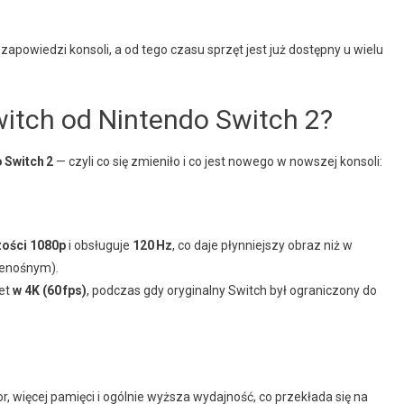
 zapowiedzi konsoli, a od tego czasu sprzęt jest już dostępny u wielu
witch od Nintendo Switch 2?
 Switch 2
— czyli co się zmieniło i co jest nowego w nowszej konsoli:
zości 1080p
i obsługuje
120 Hz
, co daje płynniejszy obraz niż w
zenośnym).
wet
w 4K (60 fps)
, podczas gdy oryginalny Switch był ograniczony do
, więcej pamięci i ogólnie wyższa wydajność, co przekłada się na