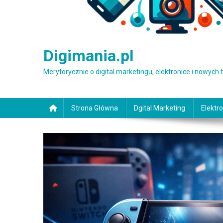
Digimania.pl
Merytorycznie o digital marketingu, elektronice i nowych
Strona Główna
Dgital Marketing
Elektro