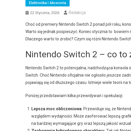
Elektronika I Akcesoria
Redakcja
22 Stycznia, 2026
Choć od premiery Nintendo Switch 2 ponad pół roku, kons
Warto się jednak pospieszyć. Koniec stycznia to bowiem 
Dlaczego warto to zrobić? Czym się różni Nintendo Switc
Nintendo Switch 2 – co to 
Nintendo Switch 2 to potencjalna, nadchodząca konsola o
Switch. Choć Nintendo oficjalnie nie ogłosiło jeszcze ża
pojawiają się od dłuższego czasu. Istnieje wiele teorii n
Poniżej przedstawiam kilka przewidywań i spekulacji:
Lepsza moc obliczeniowa
: Przewiduje się, że Ninte
względem wydajności. Może zaoferować lepszą grafikę
na bardziej wymagające gry oraz lepszą jakość wizual
Zachowanie hybrydowego charakteru
: Tak jak Nint