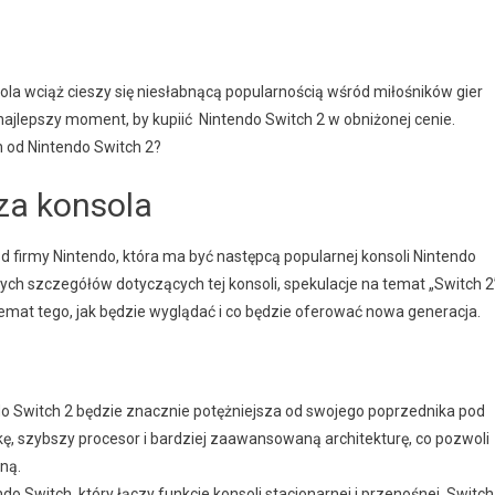
ola wciąż cieszy się niesłabnącą popularnością wśród miłośników gier
najlepszy moment, by kupiić Nintendo Switch 2 w obniżonej cenie.
h od Nintendo Switch 2?
za konsola
d firmy Nintendo, która ma być następcą popularnej konsoli Nintendo
dnych szczegółów dotyczących tej konsoli, spekulacje na temat „Switch 2
a temat tego, jak będzie wyglądać i co będzie oferować nowa generacja.
ndo Switch 2 będzie znacznie potężniejsza od swojego poprzednika pod
, szybszy procesor i bardziej zaawansowaną architekturę, co pozwoli
ną.
endo Switch, który łączy funkcje konsoli stacjonarnej i przenośnej, Switch