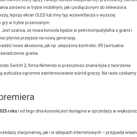
nia zarówno w trybie mobilnym, jak i podłączonym do telewizora.
kszy, lepszy ekran OLED lub inny typ wyświetlacza o wyższej
s gry w trybie przenośnym.
: Jest szansa, że nowa konsola będzie w pełni kompatybilna z grami i
iwi płynne przejście na nową generację.
dzić nowe akcesoria, jak np. ulepszony kontroler, VR (wirtualna
oświadczenie grania.
tendo Switch 2, firma Nintendo w przeszłości znana była z tworzenia
ią wzbudza ogromne zainteresowanie wśród graczy. Na razie czekamy
 premiera
2025 roku
i od tego dnia konsola jest dostępna w sprzedaży w większośc
rzedaży stacjonarnej, jak i w sklepach internetowych – przypada właśn