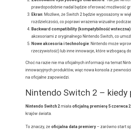
prawdopodobnie nadal będzie oferować możliwość gra
Ekran
: Możliwe, że Switch 2 będzie wyposażony w wię
rozdzielczości, co poprawi wrażenia wizualne podcza
Backward compatibility (kompatybilność wsteczna)
akcesoriami z oryginalnego Nintendo Switch, co umożl
Nowe akcesoria i technologie
: Nintendo może wprowa
rzeczywistość) lub inne innowacje, które wzbogacą d
Choć na razie nie ma oficjalnych informacji na temat Nin
innowacyjnych produktów, więc nowa konsola z pewnośc
na oficjalne zapowiedzi.
Nintendo Switch 2 – kiedy
Nintendo Switch 2
miała
oficjalną premierę 5 czerwca 
krajów świata.
To znaczy, że
oficjalna data premiery
– zarówno start sp