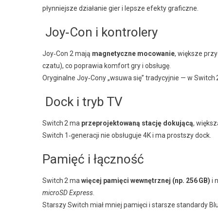
płynniejsze działanie gier i lepsze efekty graficzne.
Joy‑Con i kontrolery
Joy‑Con 2 mają
magnetyczne mocowanie
, większe przy
czatu), co poprawia komfort gry i obsługę.
Oryginalne Joy‑Cony „wsuwa się” tradycyjnie — w Switch 2
Dock i tryb TV
Switch 2 ma
przeprojektowaną stację dokującą
, większ
Switch 1‑generacji nie obsługuje 4K i ma prostszy dock.
Pamięć i łączność
Switch 2 ma
więcej pamięci wewnętrznej (np. 256 GB)
i 
microSD Express
.
Starszy Switch miał mniej pamięci i starsze standardy Bl