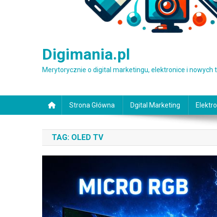
Digimania.pl
Merytorycznie o digital marketingu, elektronice i nowych
Strona Główna
Dgital Marketing
Elektro
TAG:
OLED TV