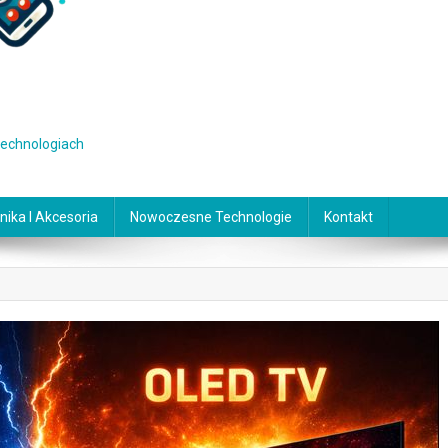
 technologiach
nika I Akcesoria
Nowoczesne Technologie
Kontakt