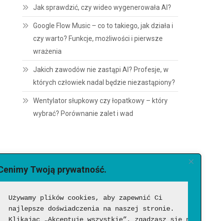
Jak sprawdzić, czy wideo wygenerowała AI?
Google Flow Music – co to takiego, jak działa i
czy warto? Funkcje, możliwości i pierwsze
wrażenia
Jakich zawodów nie zastąpi AI? Profesje, w
których człowiek nadal będzie niezastąpiony?
Wentylator słupkowy czy łopatkowy – który
wybrać? Porównanie zalet i wad
Cenimy Twoją prywatność.
Używamy plików cookies, aby zapewnić Ci 
najlepsze doświadczenia na naszej stronie. 
Klikając „Akceptuję wszystkie”, zgadzasz się na ich 