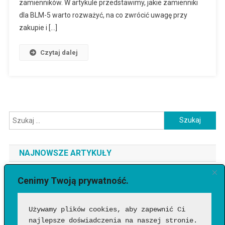
zamienników. W artykule przedstawimy, jakie zamienniki
dla BLM-5 warto rozważyć, na co zwrócić uwagę przy
zakupie i […]
Czytaj dalej
Szukaj:
NAJNOWSZE ARTYKUŁY
Jaki telefon do 3500 zł wybrać? Ranking najlepszych modeli
Cenimy Twoją prywatność.
[2026]
Używamy plików cookies, aby zapewnić Ci 
Jak sprawdzić, czy wideo wygenerowała AI?
najlepsze doświadczenia na naszej stronie. 