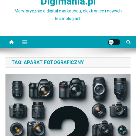
Digimania.pl
Merytorycznie o digital marketingu, elektronice i nowych
technologiach
TAG:
APARAT FOTOGRAFICZNY