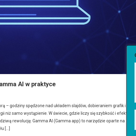
Gamma AI w praktyce
rą – godziny spędzone nad układem slajdów, dobieraniem grafik i
i niż samo wystąpienie. W świecie, gdzie liczy się szybkość i efekt
rawdziwą rewolucję. Gamma AI (Gamma app) to narzędzie oparte na
łu […]