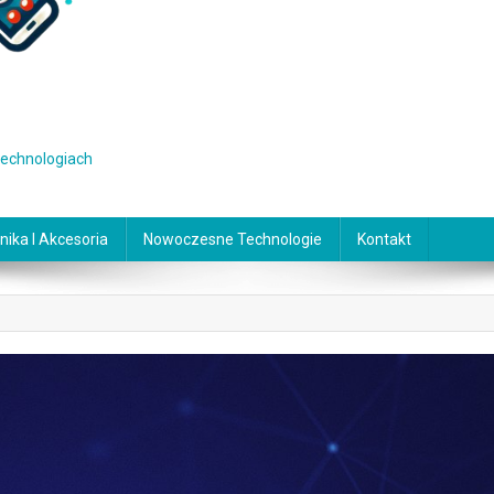
 technologiach
nika I Akcesoria
Nowoczesne Technologie
Kontakt