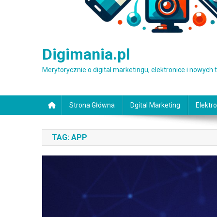
Digimania.pl
Merytorycznie o digital marketingu, elektronice i nowych
Strona Główna
Dgital Marketing
Elektro
TAG:
APP