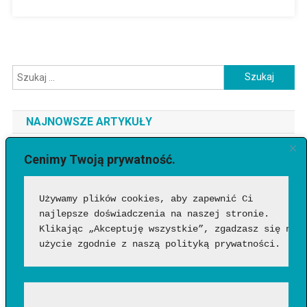
Szukaj:
NAJNOWSZE ARTYKUŁY
Jaki telefon do 3500 zł wybrać? Ranking najlepszych modeli
Cenimy Twoją prywatność.
[2026]
Używamy plików cookies, aby zapewnić Ci 
Jak sprawdzić, czy wideo wygenerowała AI?
najlepsze doświadczenia na naszej stronie. 
Google Flow Music – co to takiego, jak działa i czy warto?
Klikając „Akceptuję wszystkie”, zgadzasz się na 
Funkcje, możliwości i pierwsze wrażenia
użycie zgodnie z naszą polityką prywatności.
Jakich zawodów nie zastąpi AI? Profesje, w których człowiek
nadal będzie niezastąpiony?