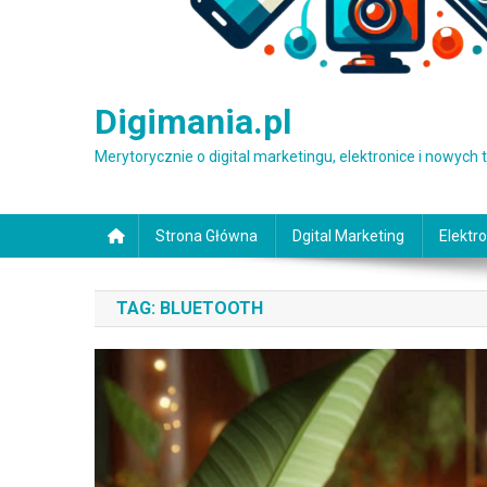
Digimania.pl
Merytorycznie o digital marketingu, elektronice i nowych
Strona Główna
Dgital Marketing
Elektro
TAG:
BLUETOOTH