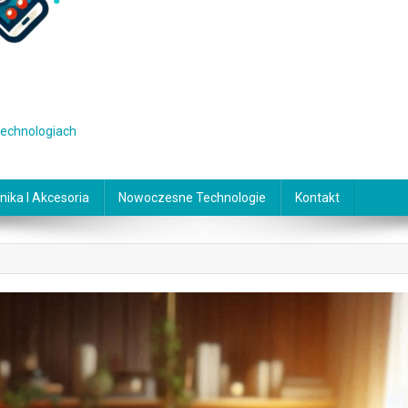
 technologiach
nika I Akcesoria
Nowoczesne Technologie
Kontakt