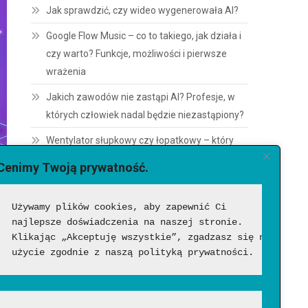
Jak sprawdzić, czy wideo wygenerowała AI?
Google Flow Music – co to takiego, jak działa i
czy warto? Funkcje, możliwości i pierwsze
wrażenia
Jakich zawodów nie zastąpi AI? Profesje, w
których człowiek nadal będzie niezastąpiony?
Wentylator słupkowy czy łopatkowy – który
wybrać? Porównanie zalet i wad
Cenimy Twoją prywatność.
Używamy plików cookies, aby zapewnić Ci 
najlepsze doświadczenia na naszej stronie. 
Klikając „Akceptuję wszystkie”, zgadzasz się na ich 
użycie zgodnie z naszą polityką prywatności.