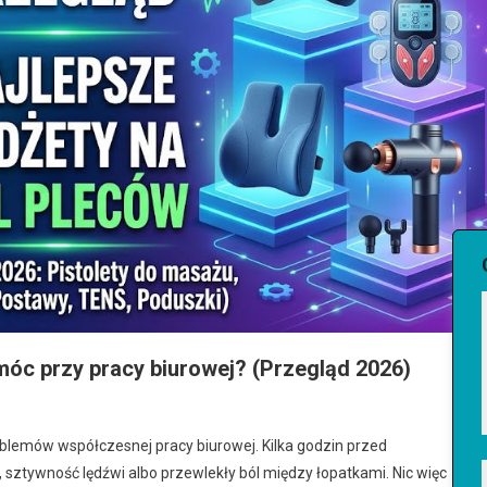
óc przy pracy biurowej? (Przegląd 2026)
roblemów współczesnej pracy biurowej. Kilka godzin przed
 sztywność lędźwi albo przewlekły ból między łopatkami. Nic więc