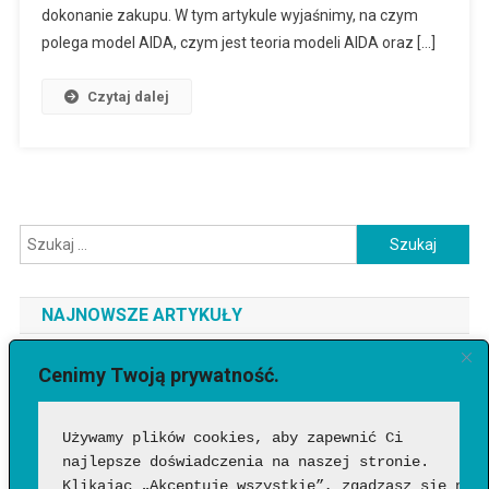
dokonanie zakupu. W tym artykule wyjaśnimy, na czym
polega model AIDA, czym jest teoria modeli AIDA oraz […]
Czytaj dalej
Szukaj:
NAJNOWSZE ARTYKUŁY
Jaki telefon do 3500 zł wybrać? Ranking najlepszych modeli
Cenimy Twoją prywatność.
[2026]
Używamy plików cookies, aby zapewnić Ci 
Jak sprawdzić, czy wideo wygenerowała AI?
najlepsze doświadczenia na naszej stronie. 
Google Flow Music – co to takiego, jak działa i czy warto?
Klikając „Akceptuję wszystkie”, zgadzasz się na 