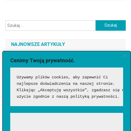
Szukaj:
NAJNOWSZE ARTYKUŁY
Jaki telefon do 3500 zł wybrać? Ranking najlepszych modeli
Cenimy Twoją prywatność.
[2026]
Używamy plików cookies, aby zapewnić Ci 
Jak sprawdzić, czy wideo wygenerowała AI?
najlepsze doświadczenia na naszej stronie. 
Google Flow Music – co to takiego, jak działa i czy warto?
Klikając „Akceptuję wszystkie”, zgadzasz się na 
Funkcje, możliwości i pierwsze wrażenia
użycie zgodnie z naszą polityką prywatności.
Jakich zawodów nie zastąpi AI? Profesje, w których człowiek
nadal będzie niezastąpiony?
Wentylator słupkowy czy łopatkowy – który wybrać?