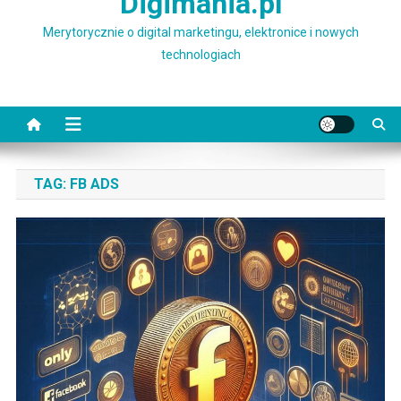
Digimania.pl
Merytorycznie o digital marketingu, elektronice i nowych
technologiach
TAG:
FB ADS