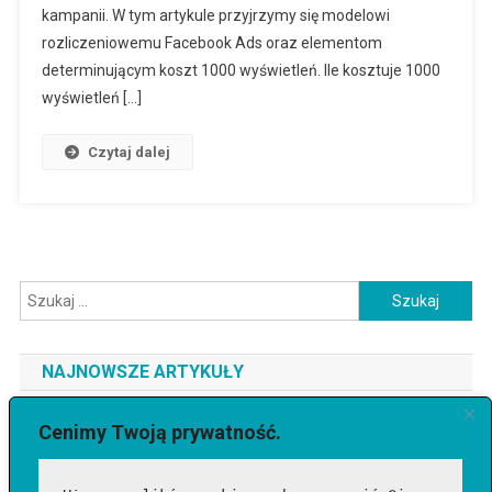
kampanii. W tym artykule przyjrzymy się modelowi
rozliczeniowemu Facebook Ads oraz elementom
determinującym koszt 1000 wyświetleń. Ile kosztuje 1000
wyświetleń […]
Czytaj dalej
Szukaj:
NAJNOWSZE ARTYKUŁY
Jaki telefon do 3500 zł wybrać? Ranking najlepszych modeli
Cenimy Twoją prywatność.
[2026]