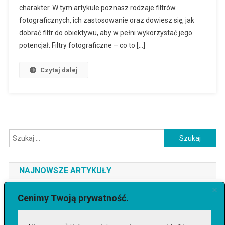
charakter. W tym artykule poznasz rodzaje filtrów
fotograficznych, ich zastosowanie oraz dowiesz się, jak
dobrać filtr do obiektywu, aby w pełni wykorzystać jego
potencjał. Filtry fotograficzne – co to […]
Czytaj dalej
Szukaj:
NAJNOWSZE ARTYKUŁY
Jaki telefon do 3500 zł wybrać? Ranking najlepszych modeli
Cenimy Twoją prywatność.
[2026]