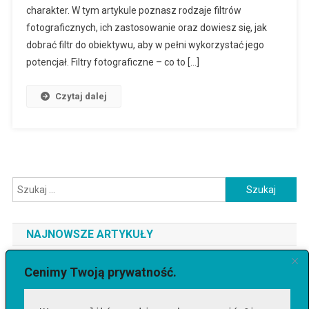
charakter. W tym artykule poznasz rodzaje filtrów
fotograficznych, ich zastosowanie oraz dowiesz się, jak
dobrać filtr do obiektywu, aby w pełni wykorzystać jego
potencjał. Filtry fotograficzne – co to […]
Czytaj dalej
Szukaj:
NAJNOWSZE ARTYKUŁY
Jaki telefon do 3500 zł wybrać? Ranking najlepszych modeli
Cenimy Twoją prywatność.
[2026]