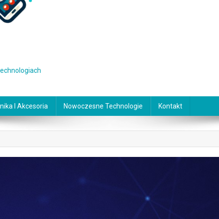
 technologiach
nika I Akcesoria
Nowoczesne Technologie
Kontakt