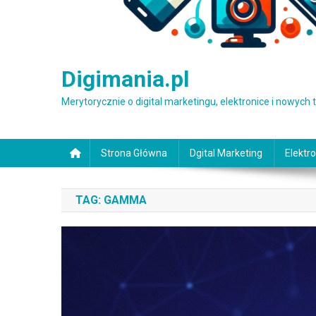
Digimania.pl
Merytorycznie o digital marketingu, elektronice i nowych
Strona Główna
Dgital Marketing
Elektro
TAG:
GAMMA