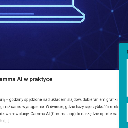
Gamma AI w praktyce
rą – godziny spędzone nad układem slajdów, dobieraniem grafik i
i niż samo wystąpienie. W świecie, gdzie liczy się szybkość i efekt
rawdziwą rewolucję. Gamma AI (Gamma app) to narzędzie oparte na
łu […]