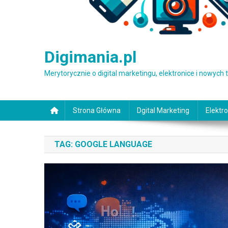
Digimania.pl
Merytorycznie o digital marketingu, elektronice i nowych
Strona Główna
Dgital Marketing
Elektro
TAG:
GOOGLE LANGUAGE