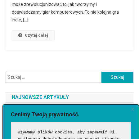
może zrewolucjonizować to, jak tworzymy i
doświadczamy gier komputerowych. To nie kolejna gra
indie, […]
Czytaj dalej
Szukaj:
NAJNOWSZE ARTYKUŁY
Jaki telefon do 3500 zł wybrać? Ranking najlepszych modeli
Cenimy Twoją prywatność.
[2026]
Używamy plików cookies, aby zapewnić Ci 
Jak sprawdzić, czy wideo wygenerowała AI?