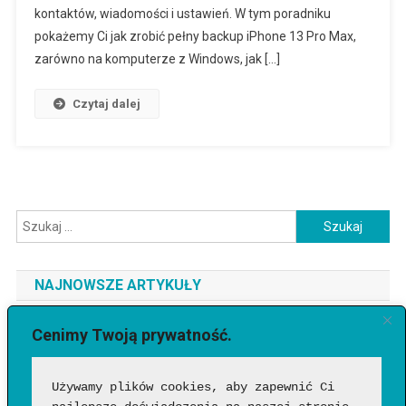
kontaktów, wiadomości i ustawień. W tym poradniku
pokażemy Ci jak zrobić pełny backup iPhone 13 Pro Max,
zarówno na komputerze z Windows, jak […]
Czytaj dalej
Szukaj:
NAJNOWSZE ARTYKUŁY
Jaki telefon do 3500 zł wybrać? Ranking najlepszych modeli
Cenimy Twoją prywatność.
[2026]
Używamy plików cookies, aby zapewnić Ci 
Jak sprawdzić, czy wideo wygenerowała AI?