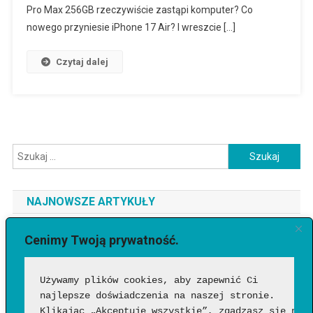
Pro Max 256GB rzeczywiście zastąpi komputer? Co
nowego przyniesie iPhone 17 Air? I wreszcie […]
Czytaj dalej
Szukaj:
NAJNOWSZE ARTYKUŁY
Jaki telefon do 3500 zł wybrać? Ranking najlepszych modeli
Cenimy Twoją prywatność.
[2026]
Używamy plików cookies, aby zapewnić Ci 
Jak sprawdzić, czy wideo wygenerowała AI?
najlepsze doświadczenia na naszej stronie. 
Google Flow Music – co to takiego, jak działa i czy warto?
Klikając „Akceptuję wszystkie”, zgadzasz się na 