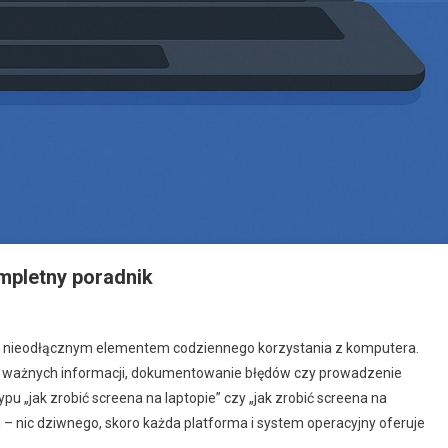
ompletny poradnik
się nieodłącznym elementem codziennego korzystania z komputera.
ie ważnych informacji, dokumentowanie błędów czy prowadzenie
u „jak zrobić screena na laptopie” czy „jak zrobić screena na
 nic dziwnego, skoro każda platforma i system operacyjny oferuje