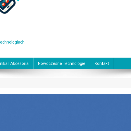
 technologiach
nika I Akcesoria
Nowoczesne Technologie
Kontakt