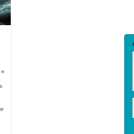
a w
ak
up