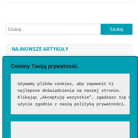
Szukaj:
NAJNOWSZE ARTYKUŁY
Jaki telefon do 3500 zł wybrać? Ranking najlepszych modeli
Cenimy Twoją prywatność.
[2026]
Używamy plików cookies, aby zapewnić Ci 
Jak sprawdzić, czy wideo wygenerowała AI?
najlepsze doświadczenia na naszej stronie. 
Google Flow Music – co to takiego, jak działa i czy warto?
Klikając „Akceptuję wszystkie”, zgadzasz się na 
Funkcje, możliwości i pierwsze wrażenia
użycie zgodnie z naszą polityką prywatności.
Jakich zawodów nie zastąpi AI? Profesje, w których człowiek
nadal będzie niezastąpiony?
Wentylator słupkowy czy łopatkowy – który wybrać?