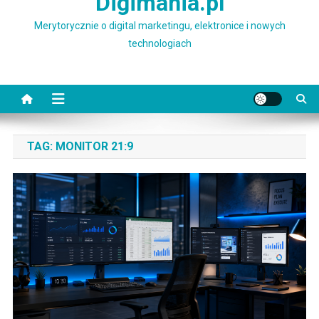
Digimania.pl
Merytorycznie o digital marketingu, elektronice i nowych
technologiach
TAG:
MONITOR 21:9