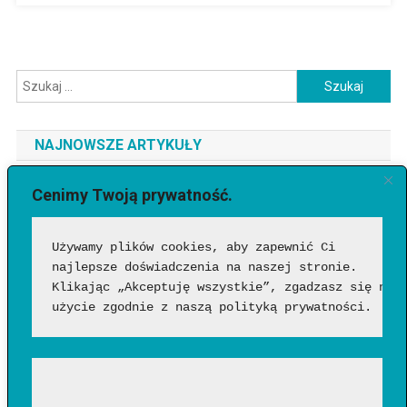
Szukaj:
NAJNOWSZE ARTYKUŁY
Jaki telefon do 3500 zł wybrać? Ranking najlepszych modeli
Cenimy Twoją prywatność.
[2026]
Używamy plików cookies, aby zapewnić Ci 
Jak sprawdzić, czy wideo wygenerowała AI?
najlepsze doświadczenia na naszej stronie. 
Google Flow Music – co to takiego, jak działa i czy warto?
Klikając „Akceptuję wszystkie”, zgadzasz się na 
Funkcje, możliwości i pierwsze wrażenia
użycie zgodnie z naszą polityką prywatności.
Jakich zawodów nie zastąpi AI? Profesje, w których człowiek
nadal będzie niezastąpiony?
Wentylator słupkowy czy łopatkowy – który wybrać?