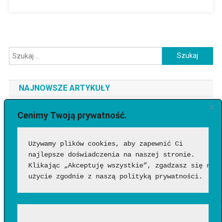
Szukaj:
NAJNOWSZE ARTYKUŁY
Jaki telefon do 3500 zł wybrać? Ranking najlepszych modeli
Cenimy Twoją prywatność.
[2026]
Używamy plików cookies, aby zapewnić Ci 
Jak sprawdzić, czy wideo wygenerowała AI?
najlepsze doświadczenia na naszej stronie. 
Google Flow Music – co to takiego, jak działa i czy warto?
Klikając „Akceptuję wszystkie”, zgadzasz się na 
Funkcje, możliwości i pierwsze wrażenia
użycie zgodnie z naszą polityką prywatności.
Jakich zawodów nie zastąpi AI? Profesje, w których człowiek
nadal będzie niezastąpiony?