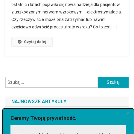
ostatnich latach pojawiła się nowa nadzieja dla pacjentów
z uszkodzonym nerwem wzrokowym – elektrostymulacja.
Czy rzeczywiście może ona zatrzymać lub nawet
częściowo odwrócić proces utraty wzroku? Co to jest […]
Czytaj dalej
Szukaj:
NAJNOWSZE ARTYKUŁY
Jaki telefon do 3500 zł wybrać? Ranking najlepszych modeli
Cenimy Twoją prywatność.
[2026]