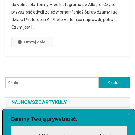
dowolnej platformy — od Instagrama po Allegro. Czy to
przyszłość edycji zdjęć w smartfonie? Sprawdzamy, jak
działa Photoroom AI Photo Editor i co naprawdę potrafi.
Czym jest […]
Czytaj dalej
Szukaj:
NAJNOWSZE ARTYKUŁY
Jaki telefon do 3500 zł wybrać? Ranking najlepszych modeli
Cenimy Twoją prywatność.
[2026]