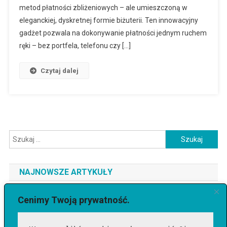
metod płatności zbliżeniowych – ale umieszczoną w
eleganckiej, dyskretnej formie biżuterii. Ten innowacyjny
gadżet pozwala na dokonywanie płatności jednym ruchem
ręki – bez portfela, telefonu czy […]
Czytaj dalej
Szukaj:
NAJNOWSZE ARTYKUŁY
Jaki telefon do 3500 zł wybrać? Ranking najlepszych modeli
Cenimy Twoją prywatność.
[2026]