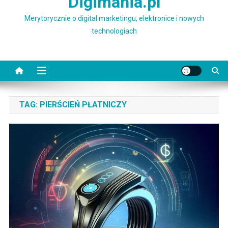
Digimania.pl
Merytorycznie o digital marketingu, elektronice i nowych
technologiach
TAG:
PIERŚCIEŃ PŁATNICZY