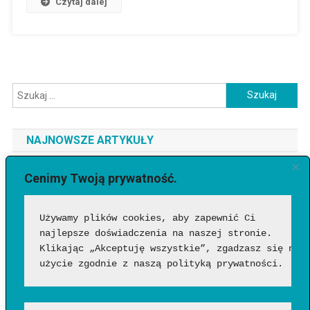
Czytaj dalej
Szukaj:
NAJNOWSZE ARTYKUŁY
Jaki telefon do 3500 zł wybrać? Ranking najlepszych modeli
Cenimy Twoją prywatność.
[2026]
Używamy plików cookies, aby zapewnić Ci 
Jak sprawdzić, czy wideo wygenerowała AI?
najlepsze doświadczenia na naszej stronie. 
Google Flow Music – co to takiego, jak działa i czy warto?
Klikając „Akceptuję wszystkie”, zgadzasz się na 
Funkcje, możliwości i pierwsze wrażenia
użycie zgodnie z naszą polityką prywatności.
Jakich zawodów nie zastąpi AI? Profesje, w których człowiek
nadal będzie niezastąpiony?