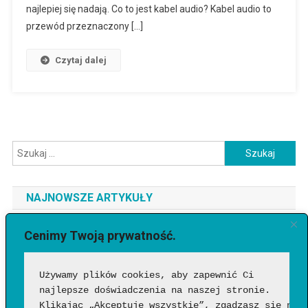
najlepiej się nadają. Co to jest kabel audio? Kabel audio to
przewód przeznaczony […]
Czytaj dalej
Szukaj:
NAJNOWSZE ARTYKUŁY
Jaki telefon do 3500 zł wybrać? Ranking najlepszych modeli
Cenimy Twoją prywatność.
[2026]
Używamy plików cookies, aby zapewnić Ci 
Jak sprawdzić, czy wideo wygenerowała AI?
najlepsze doświadczenia na naszej stronie. 
Google Flow Music – co to takiego, jak działa i czy warto?
Klikając „Akceptuję wszystkie”, zgadzasz się na 