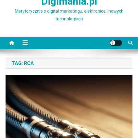
Digimania.pl
Merytorycznie o digital marketingu, elektronice i nowych
technologiach
TAG:
RCA