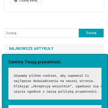
Czytaj dalej
Szukaj:
NAJNOWSZE ARTYKUŁY
Jaki telefon do 3500 zł wybrać? Ranking najlepszych modeli
Cenimy Twoją prywatność.
[2026]
Używamy plików cookies, aby zapewnić Ci 
Jak sprawdzić, czy wideo wygenerowała AI?
najlepsze doświadczenia na naszej stronie. 
Google Flow Music – co to takiego, jak działa i czy warto?
Klikając „Akceptuję wszystkie”, zgadzasz się na 
Funkcje, możliwości i pierwsze wrażenia
użycie zgodnie z naszą polityką prywatności.
Jakich zawodów nie zastąpi AI? Profesje, w których człowiek
nadal będzie niezastąpiony?