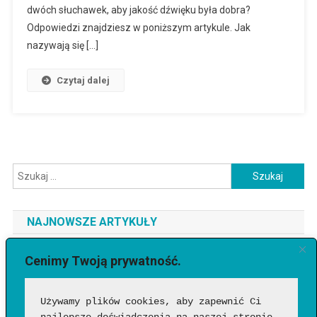
dwóch słuchawek, aby jakość dźwięku była dobra?
Odpowiedzi znajdziesz w poniższym artykule. Jak
nazywają się […]
Czytaj dalej
Szukaj:
NAJNOWSZE ARTYKUŁY
Jaki telefon do 3500 zł wybrać? Ranking najlepszych modeli
Cenimy Twoją prywatność.
[2026]
Używamy plików cookies, aby zapewnić Ci 
Jak sprawdzić, czy wideo wygenerowała AI?