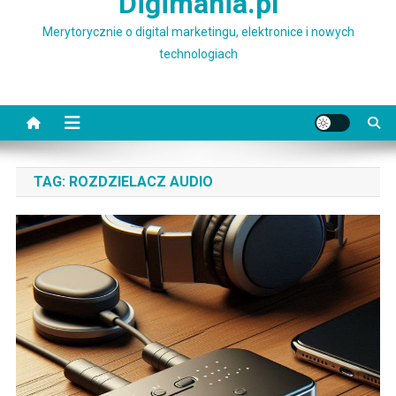
Digimania.pl
Merytorycznie o digital marketingu, elektronice i nowych
technologiach
TAG:
ROZDZIELACZ AUDIO