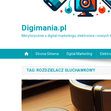
Digimania.pl
Merytorycznie o digital marketingu, elektronice i nowych
Strona Główna
Dgital Marketing
Elektro
TAG:
ROZDZIELACZ SŁUCHAWKOWY