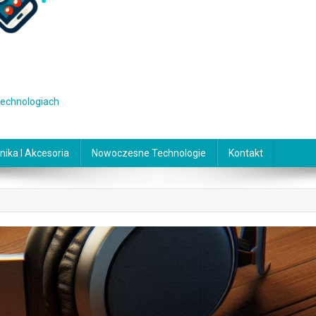
 technologiach
nika I Akcesoria
Nowoczesne Technologie
Kontakt