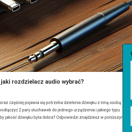
 jaki rozdzielacz audio wybrać?
oraz częściej pojawia się potrzeba dzielenia dźwięku z inną osobą.
podłączyć 2 pary słuchawek do jednego urządzenia i jakiego typu
aby jakość dźwięku była dobra? Odpowiedzi znajdziesz w poniższym