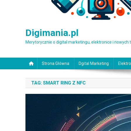
Digimania.pl
Merytorycznie o digital marketingu, elektronice i nowych
Strona Główna
Dgital Marketing
Elektro
TAG:
SMART RING Z NFC