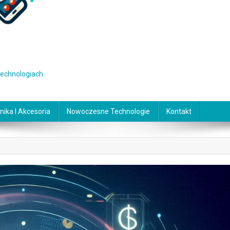
 technologiach
nika I Akcesoria
Nowoczesne Technologie
Kontakt