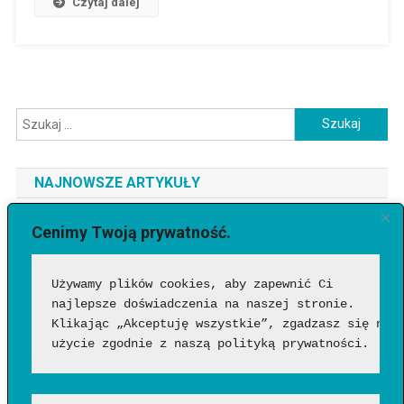
Czytaj dalej
Szukaj:
NAJNOWSZE ARTYKUŁY
Jaki telefon do 3500 zł wybrać? Ranking najlepszych modeli
Cenimy Twoją prywatność.
[2026]
Używamy plików cookies, aby zapewnić Ci 
Jak sprawdzić, czy wideo wygenerowała AI?
najlepsze doświadczenia na naszej stronie. 
Google Flow Music – co to takiego, jak działa i czy warto?
Klikając „Akceptuję wszystkie”, zgadzasz się na 
Funkcje, możliwości i pierwsze wrażenia
użycie zgodnie z naszą polityką prywatności.
Jakich zawodów nie zastąpi AI? Profesje, w których człowiek
nadal będzie niezastąpiony?