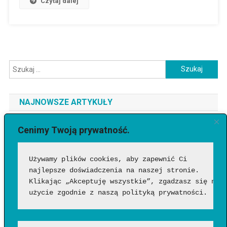
Czytaj dalej
Szukaj:
NAJNOWSZE ARTYKUŁY
Jaki telefon do 3500 zł wybrać? Ranking najlepszych modeli
Cenimy Twoją prywatność.
[2026]
Używamy plików cookies, aby zapewnić Ci 
Jak sprawdzić, czy wideo wygenerowała AI?
najlepsze doświadczenia na naszej stronie. 
Google Flow Music – co to takiego, jak działa i czy warto?
Klikając „Akceptuję wszystkie”, zgadzasz się na 
Funkcje, możliwości i pierwsze wrażenia
użycie zgodnie z naszą polityką prywatności.
Jakich zawodów nie zastąpi AI? Profesje, w których człowiek
nadal będzie niezastąpiony?