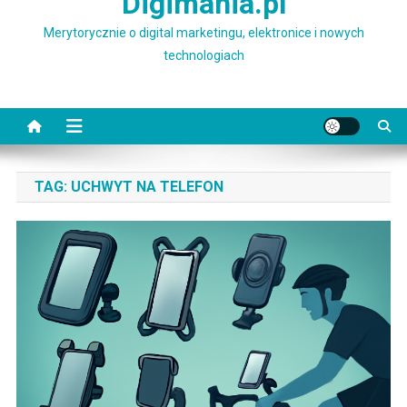
Digimania.pl
Merytorycznie o digital marketingu, elektronice i nowych
technologiach
TAG:
UCHWYT NA TELEFON