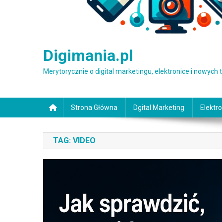
Digimania.pl
Merytorycznie o digital marketingu, elektronice i nowych
Strona Główna
Dgital Marketing
Elektro
TAG:
VIDEO