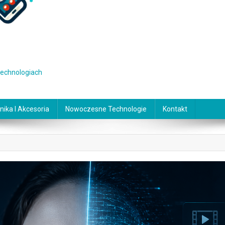
 technologiach
nika I Akcesoria
Nowoczesne Technologie
Kontakt