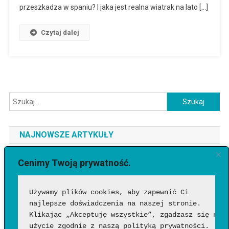
przeszkadza w spaniu? I jaka jest realna wiatrak na lato […]
Czytaj dalej
Szukaj:
NAJNOWSZE ARTYKUŁY
Jaki telefon do 3500 zł wybrać? Ranking najlepszych modeli
Cenimy Twoją prywatność.
[2026]
Używamy plików cookies, aby zapewnić Ci 
Jak sprawdzić, czy wideo wygenerowała AI?
najlepsze doświadczenia na naszej stronie. 
Google Flow Music – co to takiego, jak działa i czy warto?
Klikając „Akceptuję wszystkie”, zgadzasz się na 
Funkcje, możliwości i pierwsze wrażenia
użycie zgodnie z naszą polityką prywatności.