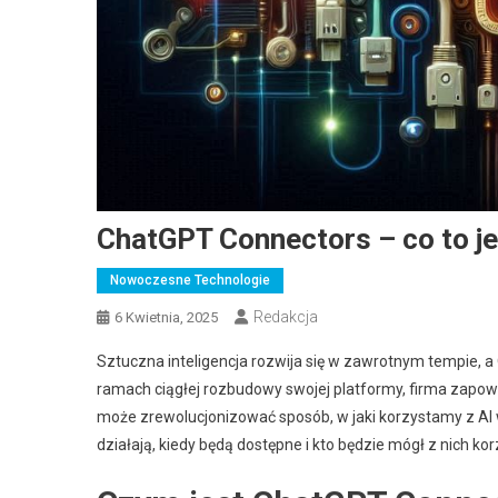
ChatGPT Connectors – co to jes
Nowoczesne Technologie
Redakcja
6 Kwietnia, 2025
Sztuczna inteligencja rozwija się w zawrotnym tempie, a
ramach ciągłej rozbudowy swojej platformy, firma zapo
może zrewolucjonizować sposób, w jaki korzystamy z AI w
działają, kiedy będą dostępne i kto będzie mógł z nich k