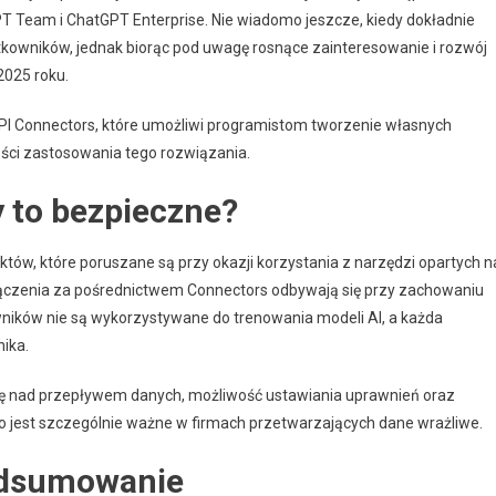
T Team i ChatGPT Enterprise. Nie wiadomo jeszcze, kiedy dokładnie
owników, jednak biorąc pod uwagę rosnące zainteresowanie i rozwój
2025 roku.
PI Connectors, które umożliwi programistom tworzenie własnych
ości zastosowania tego rozwiązania.
 to bezpieczne?
tów, które poruszane są przy okazji korzystania z narzędzi opartych n
połączenia za pośrednictwem Connectors odbywają się przy zachowaniu
ików nie są wykorzystywane do trenowania modeli AI, a każda
ika.
lę nad przepływem danych, możliwość ustawiania uprawnień oraz
 jest szczególnie ważne w firmach przetwarzających dane wrażliwe.
odsumowanie