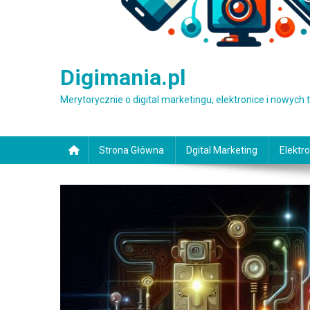
Digimania.pl
Merytorycznie o digital marketingu, elektronice i nowych
Strona Główna
Dgital Marketing
Elektro