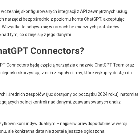
 wcześniej skonfigurowanych integracji z API zewnętrznych usług.
h narzędzi bezpośrednio z poziomu konta ChatGPT, akceptując
je. Wszystko to odbywa się w ramach bezpiecznych protokołów
nad tym, co dzieje się z jego danymi.
ChatGPT Connectors?
atGPT Connectors będą częścią narzędzia o nazwie ChatGPT Team oraz
lejności skorzystają z nich zespoły i firmy, które wykupiły dostęp do
h i średnich zespołów (już dostępny od początku 2024 roku), natomia
agających pełnej kontroli nad danymi, zaawansowanych analiz i
użytkownikom indywidualnym – najpierw prawdopodobnie w wersji
nu, ale konkretna data nie została jeszcze ogłoszona.