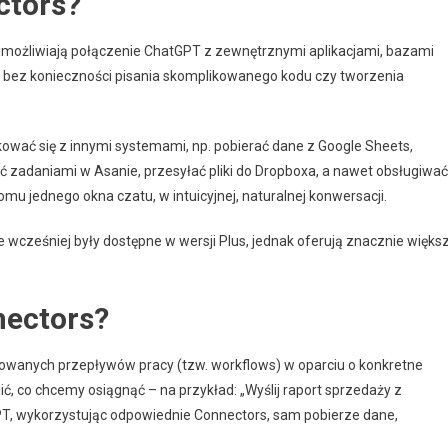
ctors?
 umożliwiają połączenie ChatGPT z zewnętrznymi aplikacjami, bazami
– bez konieczności pisania skomplikowanego kodu czy tworzenia
wać się z innymi systemami, np. pobierać dane z Google Sheets,
 zadaniami w Asanie, przesyłać pliki do Dropboxa, a nawet obsługiwać
mu jednego okna czatu, w intuicyjnej, naturalnej konwersacji.
re wcześniej były dostępne w wersji Plus, jednak oferują znacznie więks
nectors?
wanych przepływów pracy (tzw. workflows) w oparciu o konkretne
, co chcemy osiągnąć – na przykład: „Wyślij raport sprzedaży z
PT, wykorzystując odpowiednie Connectors, sam pobierze dane,