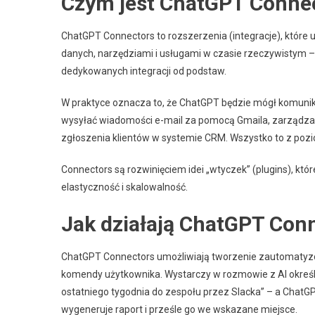
Czym jest ChatGPT Conne
ChatGPT Connectors to rozszerzenia (integracje), które
danych, narzędziami i usługami w czasie rzeczywistym 
dedykowanych integracji od podstaw.
W praktyce oznacza to, że ChatGPT będzie mógł komuniko
wysyłać wiadomości e-mail za pomocą Gmaila, zarządzać
zgłoszenia klientów w systemie CRM. Wszystko to z pozio
Connectors są rozwinięciem idei „wtyczek” (plugins), któ
elastyczność i skalowalność.
Jak działają ChatGPT Con
ChatGPT Connectors umożliwiają tworzenie zautomatyzo
komendy użytkownika. Wystarczy w rozmowie z AI określić
ostatniego tygodnia do zespołu przez Slacka” – a ChatG
wygeneruje raport i prześle go we wskazane miejsce.