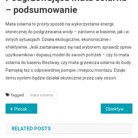
– podsumowanie
Mata solarna to prosty sposób na wykorzystanie energii
słonecznej do podgrzewania wody – zarówno w basenie, jak i w
innych sytuacjach. Działa ekologicznie, ekonomicznie i
efektywnie. Jeśli zastanawiasz się nad wyborem, sprawdź opinie
użytkowników i dopasuj model do swoich potrzeb – czy to mata
solarna do basenu Bestway, czy mata grzewcza solarna do budy.
Pamiętaj też o odpowiedniej pompie i miejscu montażu. Dzięki
temu system będzie działał skutecznie przez cały sezon.
Tagged
mata solarna
Nawigacja
Plecak fotograficzny – na co zwrócić uwagę przy jego wyborze?
Obiektyw Sigma 70-300 – charakterystyka, cena i opinie użytkowników
wpisu
RELATED POSTS