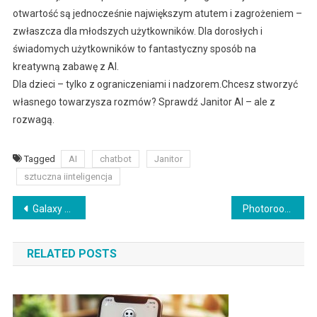
otwartość są jednocześnie największym atutem i zagrożeniem –
zwłaszcza dla młodszych użytkowników. Dla dorosłych i
świadomych użytkowników to fantastyczny sposób na
kreatywną zabawę z AI.
Dla dzieci – tylko z ograniczeniami i nadzorem.Chcesz stworzyć
własnego towarzysza rozmów? Sprawdź Janitor AI – ale z
rozwagą.
Tagged
AI
chatbot
Janitor
sztuczna iinteligencja
Nawigacja
Galaxy AI – rewolucja na rynku smartfonów Samsung. Co to jest i jak działa?
Photoroom AI Photo Editor – edycja zdjęć jeszcze nigdy nie była taka prosta. Sprawdź, co potrafi ta aplikacja
wpisu
RELATED POSTS