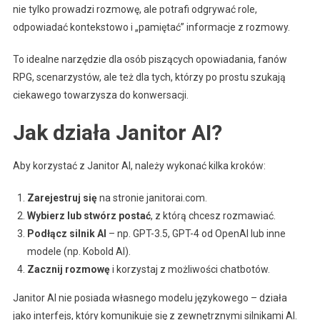
nie tylko prowadzi rozmowę, ale potrafi odgrywać role,
odpowiadać kontekstowo i „pamiętać” informacje z rozmowy.
To idealne narzędzie dla osób piszących opowiadania, fanów
RPG, scenarzystów, ale też dla tych, którzy po prostu szukają
ciekawego towarzysza do konwersacji.
Jak działa Janitor AI?
Aby korzystać z Janitor AI, należy wykonać kilka kroków:
Zarejestruj się
na stronie janitorai.com.
Wybierz lub stwórz postać
, z którą chcesz rozmawiać.
Podłącz silnik AI
– np. GPT-3.5, GPT-4 od OpenAI lub inne
modele (np. Kobold AI).
Zacznij rozmowę
i korzystaj z możliwości chatbotów.
Janitor AI nie posiada własnego modelu językowego – działa
jako interfejs, który komunikuje się z zewnętrznymi silnikami AI.