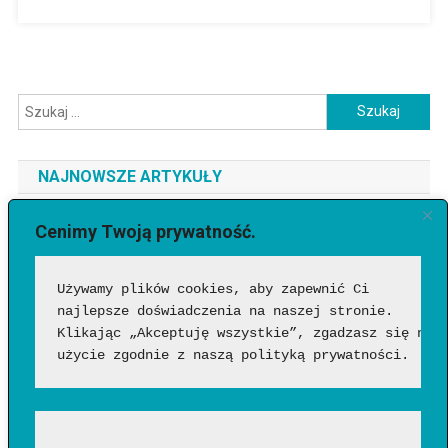
Szukaj:
NAJNOWSZE ARTYKUŁY
Jaki telefon do 3500 zł wybrać? Ranking najlepszych modeli
Cenimy Twoją prywatność.
[2026]
Używamy plików cookies, aby zapewnić Ci 
Jak sprawdzić, czy wideo wygenerowała AI?
najlepsze doświadczenia na naszej stronie. 
Google Flow Music – co to takiego, jak działa i czy warto?
Klikając „Akceptuję wszystkie”, zgadzasz się na 
Funkcje, możliwości i pierwsze wrażenia
użycie zgodnie z naszą polityką prywatności.
Jakich zawodów nie zastąpi AI? Profesje, w których człowiek
nadal będzie niezastąpiony?