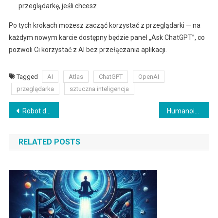
przeglądarkę, jeśli chcesz.
Po tych krokach możesz zacząć korzystać z przeglądarki — na
każdym nowym karcie dostępny będzie panel „Ask ChatGPT”, co
pozwoli Ci korzystać z AI bez przełączania aplikacji.
Tagged
AI
Atlas
ChatGPT
OpenAI
przeglądarka
sztuczna inteligencja
Nawigacja
Robot do mycia okien – sprawdzamy czy warto go kupić. [RANKING]
Humanoidalny robot w cenie flagowego smartfona? Bumi
wpisu
RELATED POSTS