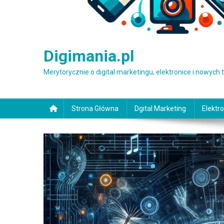
Digimania.pl
Merytorycznie o digital marketingu, elektronice i nowych
Strona Główna
Dgital Marketing
Elektro