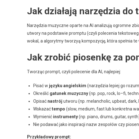
Jak działają narzędzia do
Narzędzia muzyczne oparte na AI analizują ogromne zb
utwory na podstawie promptu (czyli polecenia tekstowego
wokal, a algorytmy tworzyą kompozycję, która spełnia t
Jak zrobić piosenkę za p
Tworząc prompt, czyli polecenie dla AI, najlepiej:
Pisać w
języku angielskim
(narzędzia lepiej go rozum
Określić
gatunek muzyczny
(np. pop, rock, lo–fi, tech
Opisać
nastrój
utworu (np. melancholic, upbeat, dark,
Wskazać
tempo
(slow, medium, fast lub konkretna w
Wymienić
instrumenty
(np. piano, drums, guitar, synth
Nie podawać jako inspiracji nazw zespołów czy piosen
Przykładowy prompt: