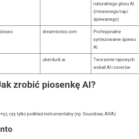
naturalnego głosu AI
(mówionego/rap/
śpiewanego)
ściowo
dreamtonics.com
Profesjonalne
syntezowanie śpiewu
AI
uberduck.ai
Tworzenie rapowych
wokali AI i coverów
Jak zrobić piosenkę AI?
my), czy tylko podkład instrumentalny (np. Soundraw, AIVA).
onto