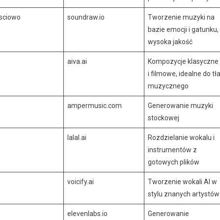
sciowo
soundraw.io
Tworzenie muzyki na
bazie emocji i gatunku,
wysoka jakość
aiva.ai
Kompozycje klasyczne
i filmowe, idealne do tł
muzycznego
ampermusic.com
Generowanie muzyki
stockowej
lalal.ai
Rozdzielanie wokalu i
instrumentów z
gotowych plików
voicify.ai
Tworzenie wokali AI w
stylu znanych artystów
elevenlabs.io
Generowanie