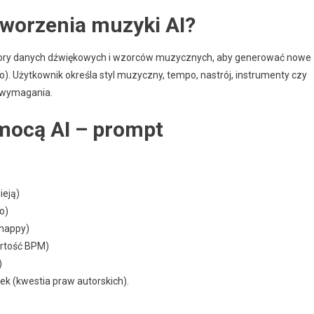
 tworzenia muzyki AI?
iory danych dźwiękowych i wzorców muzycznych, aby generować nowe
). Użytkownik określa styl muzyczny, tempo, nastrój, instrumenty czy
e wymagania.
omocą AI – prompt
ieją)
no)
 happy)
artość BPM)
)
ek (kwestia praw autorskich).