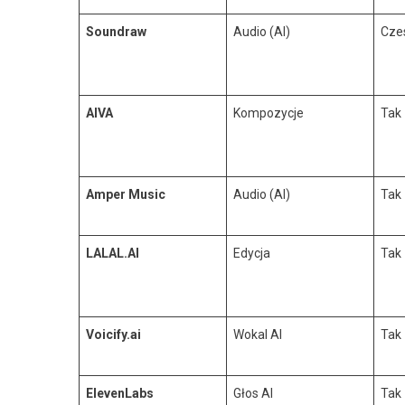
Soundraw
Audio (AI)
Cze
AIVA
Kompozycje
Tak
Amper Music
Audio (AI)
Tak
LALAL.AI
Edycja
Tak
Voicify.ai
Wokal AI
Tak
ElevenLabs
Głos AI
Tak