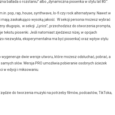
na ballada o rozstaniu” albo „dynamiczna piosenka w stylu lat 80.”.
in. pop, rap, house, synthwave, lo-fi czy rock alternatywny. Nawet w
ki mają zaskakująco wysoką jakość. W sekcji persona możesz wybrać
zny długopis, w sekcji „Lyrics”, przechodzisz do stworzenia prompta,
 tekstu piosenki. Jeśli natomiast zjedziesz niżej, w opcjach
 niezwykła, eksperymentalna ma być piosenka) oraz wpływ stylu
no wygeneruje dwie wersje utworu, które możesz odsłuchać, pobrać, a
 samych słów. Wersja PRO umożliwia pobieranie osobnych ścieżek
i w edycji i miksowaniu.
arzędzie do tworzenia muzyki na potrzeby filmów, podcastów, TikToka,