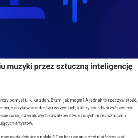
u muzyki przez sztuczną inteligencję
czy pomysł i… kilka zdań. Brzmi jak magia? A jednak to rzeczywistość.
ści, muzyków amatorów i wszystkich, którzy chcą tworzyć piosenki
rnecie roi się od viralowych kawałków stworzonych przez sztuczną
kujących artystów.
aprawdę działa po polsku? Czy korzystanie z tej platformy jest