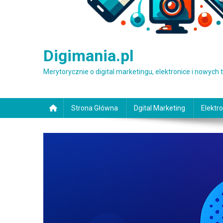
Digimania.pl
Merytorycznie o digital marketingu, elektronice i nowych
Strona Główna
Dgital Marketing
Elektro