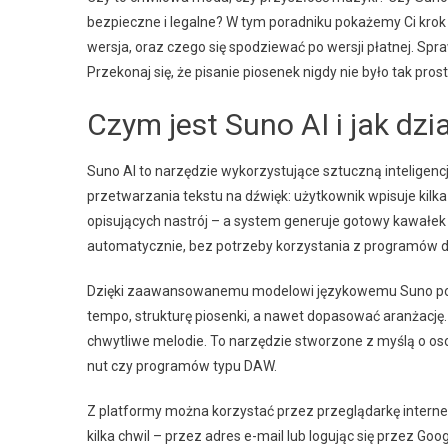
bezpieczne i legalne? W tym poradniku pokażemy Ci krok 
wersja, oraz czego się spodziewać po wersji płatnej. Spr
Przekonaj się, że pisanie piosenek nigdy nie było tak prost
Czym jest Suno AI i jak dzi
Suno AI to narzędzie wykorzystujące sztuczną inteligenc
przetwarzania tekstu na dźwięk: użytkownik wpisuje kilka 
opisujących nastrój – a system generuje gotowy kawałe
automatycznie, bez potrzeby korzystania z programów do
Dzięki zaawansowanemu modelowi językowemu Suno pot
tempo, strukturę piosenki, a nawet dopasować aranżację. 
chwytliwe melodie. To narzędzie stworzone z myślą o oso
nut czy programów typu DAW.
Z platformy można korzystać przez przeglądarkę intern
kilka chwil – przez adres e-mail lub logując się przez G