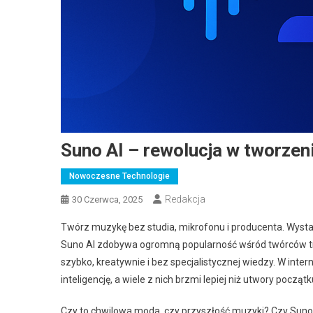
Suno AI – rewolucja w tworzeni
Nowoczesne Technologie
Redakcja
30 Czerwca, 2025
Twórz muzykę bez studia, mikrofonu i producenta. Wystar
Suno AI zdobywa ogromną popularność wśród twórców tre
szybko, kreatywnie i bez specjalistycznej wiedzy. W inte
inteligencję, a wiele z nich brzmi lepiej niż utwory począt
Czy to chwilowa moda, czy przyszłość muzyki? Czy Suno n