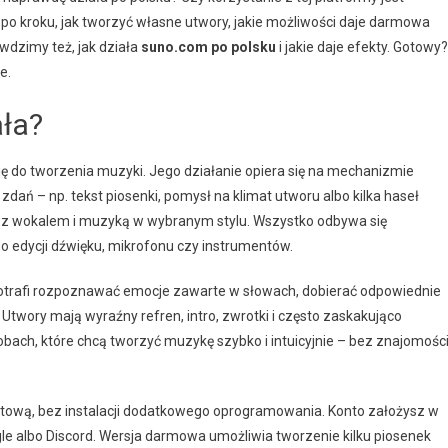
po kroku, jak tworzyć własne utwory, jakie możliwości daje darmowa
awdzimy też, jak działa
suno.com po polsku
i jakie daje efekty. Gotowy?
e.
ała?
ję do tworzenia muzyki. Jego działanie opiera się na mechanizmie
zdań – np. tekst piosenki, pomysł na klimat utworu albo kilka haseł
k z wokalem i muzyką w wybranym stylu. Wszystko odbywa się
 edycji dźwięku, mikrofonu czy instrumentów.
rafi rozpoznawać emocje zawarte w słowach, dobierać odpowiednie
Utwory mają wyraźny refren, intro, zwrotki i często zaskakująco
bach, które chcą tworzyć muzykę szybko i intuicyjnie – bez znajomośc
etową, bez instalacji dodatkowego oprogramowania. Konto założysz w
oogle albo Discord. Wersja darmowa umożliwia tworzenie kilku piosenek