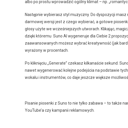
albo po prostu wprowadzić ogólny klimat – np. „romantycz
Następnie wybierasz styl muzyczny. Do dyspozycji masz m.
darmowej wersji jest z czego wybierać, a gotowe piosen
głosy użyte we wcześniejszych utworach. Klikając, magic
dzięki któremu Suno AI wygeneruje dla Ciebie 2 propozycje
zaawansowanych możesz wybrać kreatywność (jak bardzo
wyrażony w procentach.
Po kliknięciu „Generate” czekasz kilkanaście sekund. Su
nawet wygenerować kolejne podejścia na podstawie tych
wokalu i instrumentów, co daje jeszcze większe możliwośc
Pisanie piosenki z Suno to nie tylko zabawa – to także n
YouTube’a czy kampanii reklamowych.