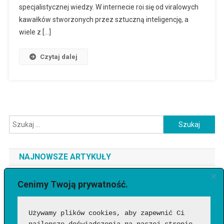
specjalistycznej wiedzy. W internecie roi się od viralowych
kawałków stworzonych przez sztuczną inteligencję, a
wiele z […]
Czytaj dalej
Szukaj:
NAJNOWSZE ARTYKUŁY
Jaki telefon do 3500 zł wybrać? Ranking najlepszych modeli
Cenimy Twoją prywatność.
[2026]
Używamy plików cookies, aby zapewnić Ci 
Jak sprawdzić, czy wideo wygenerowała AI?