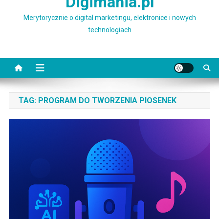
Digimania.pl
Merytorycznie o digital marketingu, elektronice i nowych
technologiach
TAG:
PROGRAM DO TWORZENIA PIOSENEK