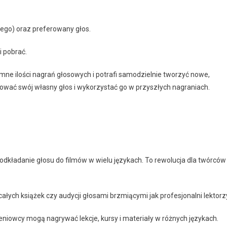
iego) oraz preferowany głos.
i pobrać.
e ilości nagrań głosowych i potrafi samodzielnie tworzyć nowe,
nować swój własny głos i wykorzystać go w przyszłych nagraniach.
dkładanie głosu do filmów w wielu językach. To rewolucja dla twórców
ych książek czy audycji głosami brzmiącymi jak profesjonalni lektorz
leniowcy mogą nagrywać lekcje, kursy i materiały w różnych językach.