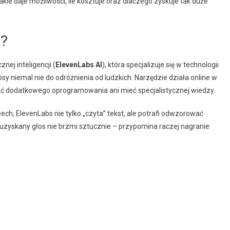
akie daje możliwości, ile kosztuje oraz dlaczego zyskuje tak duże
o?
ej inteligencji (
ElevenLabs AI
), która specjalizuje się w technologii
y niemal nie do odróżnienia od ludzkich. Narzędzie działa online w
wać dodatkowego oprogramowania ani mieć specjalistycznej wiedzy.
ech, ElevenLabs nie tylko „czyta” tekst, ale potrafi odwzorować
u uzyskany głos nie brzmi sztucznie – przypomina raczej nagranie