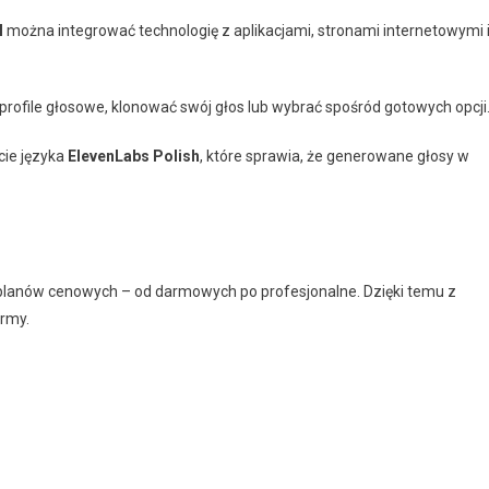
I
można integrować technologię z aplikacjami, stronami internetowymi 
ofile głosowe, klonować swój głos lub wybrać spośród gotowych opcji
cie języka
ElevenLabs Polish
, które sprawia, że generowane głosy w
planów cenowych – od darmowych po profesjonalne. Dzięki temu z
irmy.