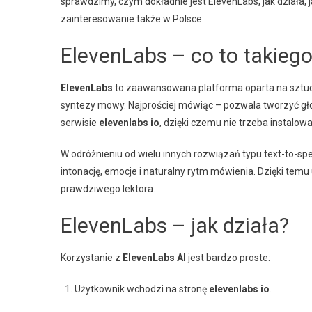
sprawdzimy, czym dokładnie jest ElevenLabs, jak działa, j
zainteresowanie także w Polsce.
ElevenLabs – co to takieg
ElevenLabs
to zaawansowana platforma oparta na sztuczn
syntezy mowy. Najprościej mówiąc – pozwala tworzyć głos
serwisie
elevenlabs io
, dzięki czemu nie trzeba instalo
W odróżnieniu od wielu innych rozwiązań typu text-to-spe
intonację, emocje i naturalny rytm mówienia. Dzięki tem
prawdziwego lektora.
ElevenLabs – jak działa?
Korzystanie z
ElevenLabs AI
jest bardzo proste:
Użytkownik wchodzi na stronę
elevenlabs io
.