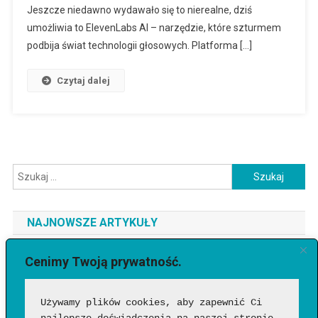
Jeszcze niedawno wydawało się to nierealne, dziś
umożliwia to ElevenLabs AI – narzędzie, które szturmem
podbija świat technologii głosowych. Platforma […]
Czytaj dalej
Szukaj:
NAJNOWSZE ARTYKUŁY
Jaki telefon do 3500 zł wybrać? Ranking najlepszych modeli
Cenimy Twoją prywatność.
[2026]
Używamy plików cookies, aby zapewnić Ci 
Jak sprawdzić, czy wideo wygenerowała AI?